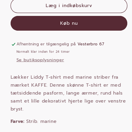
Læg i indkøbskurv
KA
KA
Liddy
Liddy
T-
T-
Køb nu
shirt
shirt
m/lange
m/lange
ærmer
ærmer
Afhentning er tilgængelig på
Vesterbro 67
-
-
hvid/marine
hvid/marine
Normalt klar inden for 24 timer
Se butiksoplysninger
Lækker Liddy T-shirt med marine striber fra
mærket KAFFE. Denne skønne T-shirt er med
tætsiddende pasform, lange ærmer, rund hals
samt et lille dekorativt hjerte lige over venstre
bryst.
Farve:
Strib. marine