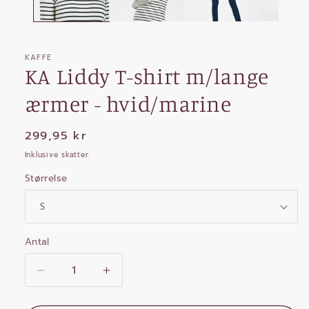
KAFFE
KA Liddy T-shirt m/lange
ærmer - hvid/marine
Normalpris
299,95 kr
Inklusive skatter.
Størrelse
Antal
Reducer
Øg
antallet
antallet
for
for